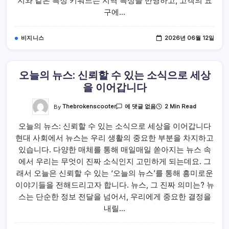
지와 같은 특정 키워드는 지역 특성을 반영하고, 고객의 요
제
구에…
주
출
장
마
사
비지니스
2026년 06월 12일
지
오늘의 뉴스: 신뢰할 수 있는 소식으로 세상
을 이어갑니다
오
By
Thebrokenscooter
2 Min Read
에 댓글 없음
늘
의
오늘의 뉴스: 신뢰할 수 있는 소식으로 세상을 이어갑니다
뉴
스:
현대 사회에서 뉴스는 우리 생활의 중요한 부분을 차지하고
신
뢰
있습니다. 다양한 매체를 통해 매일매일 쏟아지는 뉴스 속
할
수
에서 우리는 무엇이 진짜 소식인지 고민하게 되는데요. 그
있
래서 오늘은 신뢰할 수 있는 ‘오늘의 뉴스’를 통해 흥미로운
는
소
이야기들을 전해드리고자 합니다. 뉴스, 그 진짜 의미는? 뉴
식
으
스는 단순한 정보 전달을 넘어서, 우리에게 중요한 결정을
로
세
내릴…
상
을
이