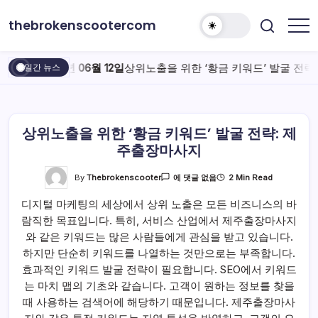
본
thebrokenscootercom
문
으
로
2026년 06월 12일
상위노출을 위한 ‘황금 키워드’ 발굴 전략
일간 뉴스
건
너
뛰
기
상위노출을 위한 ‘황금 키워드’ 발굴 전략: 제
주출장마사지
상
By
Thebrokenscooter
2 Min Read
에 댓글 없음
위
노
디지털 마케팅의 세상에서 상위 노출은 모든 비즈니스의 바
출
을
람직한 목표입니다. 특히, 서비스 산업에서 제주출장마사지
위
한
와 같은 키워드는 많은 사람들에게 관심을 받고 있습니다.
‘황
금
하지만 단순히 키워드를 나열하는 것만으로는 부족합니다.
키
효과적인 키워드 발굴 전략이 필요합니다. SEO에서 키워드
워
드’
는 마치 맵의 기초와 같습니다. 고객이 원하는 정보를 찾을
발
굴
때 사용하는 검색어에 해당하기 때문입니다. 제주출장마사
전
략: