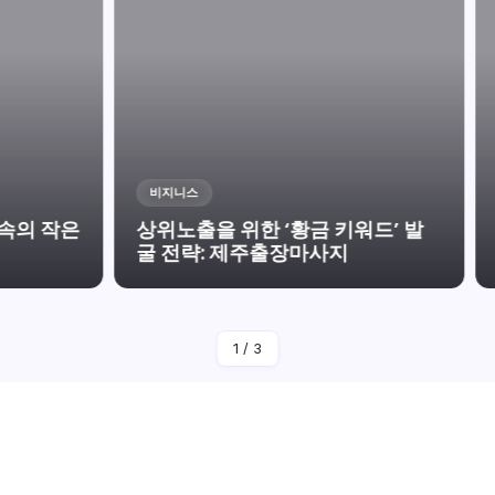
비지니스
뉴스
 작은
상위노출을 위한 ‘황금 키워드’ 발
오늘
굴 전략: 제주출장마사지
로 
작성자
Thebrokenscooter
1
/
3