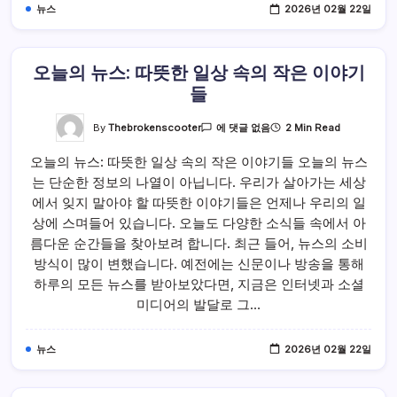
어
뉴스
2026년 02월 22일
갑
니
다
오늘의 뉴스: 따뜻한 일상 속의 작은 이야기
들
오
By
Thebrokenscooter
2 Min Read
에 댓글 없음
늘
의
오늘의 뉴스: 따뜻한 일상 속의 작은 이야기들 오늘의 뉴스
뉴
스:
는 단순한 정보의 나열이 아닙니다. 우리가 살아가는 세상
따
뜻
에서 잊지 말아야 할 따뜻한 이야기들은 언제나 우리의 일
한
일
상에 스며들어 있습니다. 오늘도 다양한 소식들 속에서 아
상
름다운 순간들을 찾아보려 합니다. 최근 들어, 뉴스의 소비
속
의
방식이 많이 변했습니다. 예전에는 신문이나 방송을 통해
작
은
하루의 모든 뉴스를 받아보았다면, 지금은 인터넷과 소셜
이
야
미디어의 발달로 그…
기
들
뉴스
2026년 02월 22일